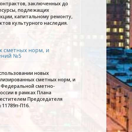
контрактов, заключенных до
 ресурсы, подлежащих
укции, капитальному ремонту,
ктов культурного наследия.
ых сметных норм, и
ений №5
использовании новых
ализированных сметных норм, и
к Федеральной сметно-
оссии в рамках Плана
местителем Председателя
 11789п-П16.