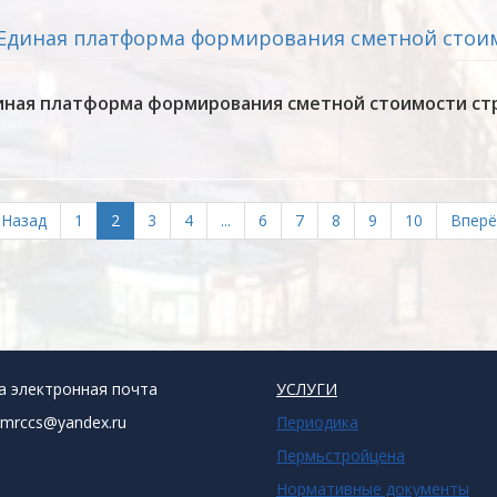
а Единая платформа формирования сметной стои
диная платформа формирования сметной стоимости с
Назад
1
2
3
4
...
6
7
8
9
10
Вперё
а электронная почта
УСЛУГИ
rmrccs@yandex.ru
Периодика
Пермьстройцена
Нормативные документы