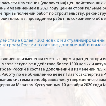
 расчета изменения (увеличения) цен действующих 
твенным увеличением в 2021 году цен на строительные
ке при выполнении работ по строительству, реконстр
троительства, проведению работ по сохранению объе
в действие более 1300 новых и актуализированн
инстроем России в составе дополнений и измен
 ключевые изменения сметных норм и расценок при 
1 марта вступают в действие более 1300 новых и акту
троем России в составе дополнений и изменений №5 
. Работу по ее обновлению ведет Главгосэкспертиза Р
ванию системы ценообразования, утвержденного за
ерации Маратом Хуснуллиным 10 декабря 2020 года №