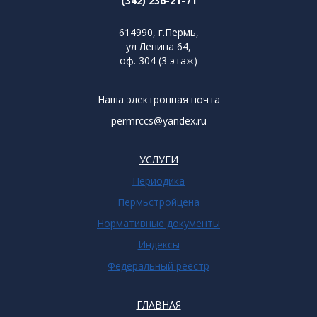
(342) 236-21-71
614990, г.Пермь,
ул Ленина 64,
оф. 304 (3 этаж)
Наша электронная почта
permrccs@yandex.ru
УСЛУГИ
Периодика
Пермьстройцена
Нормативные документы
Индексы
Федеральный реестр
ГЛАВНАЯ