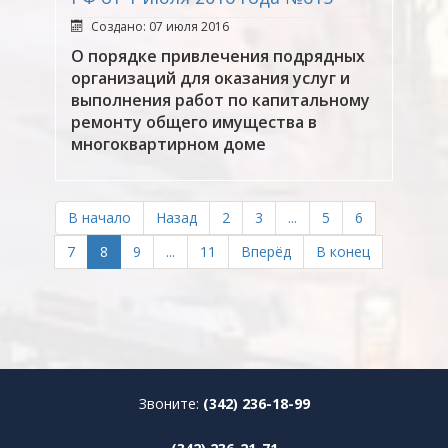
Создано: 07 июля 2016
О порядке привлечения подрядных
организаций для оказания услуг и
выполнения работ по капитальному
ремонту общего имущества в
многоквартирном доме
В начало
Назад
2
3
...
5
6
7
8
9
...
11
Вперёд
В конец
Звоните:
(342) 236-18-99