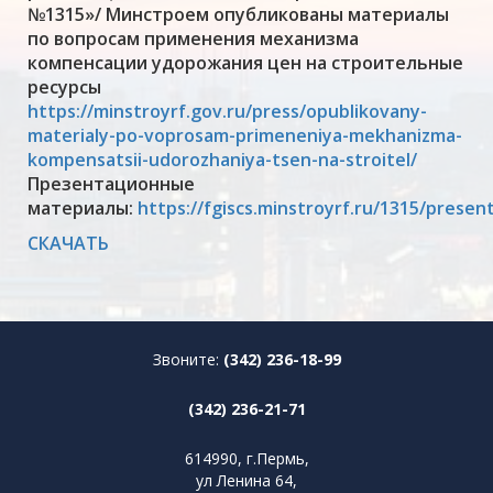
№1315»/ Минстроем опубликованы материалы
по вопросам применения механизма
компенсации удорожания цен на строительные
ресурсы
https://minstroyrf.gov.ru/press/opublikovany-
materialy-po-voprosam-primeneniya-mekhanizma-
kompensatsii-udorozhaniya-tsen-na-stroitel/
Презентационные
материалы:
https://fgiscs.minstroyrf.ru/1315/presen
СКАЧАТЬ
Звоните:
(342) 236-18-99
(342) 236-21-71
614990, г.Пермь,
ул Ленина 64,