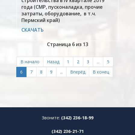
строительства в IV квартале 2019
года (СМР, пусконаладка, прочие
затраты, оборудование, в т.ч.
Пермский край)
СКАЧАТЬ
Страница 6 из 13
В начало
Назад
1
2
3
...
5
6
7
8
9
...
Вперёд
В конец
Звоните:
(342) 236-18-99
(342) 236-21-71