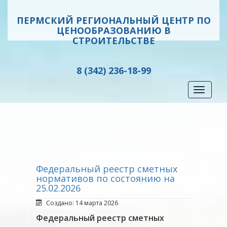
ПЕРМСКИЙ РЕГИОНАЛЬНЫЙ ЦЕНТР ПО
ЦЕНООБРАЗОВАНИЮ В
СТРОИТЕЛЬСТВЕ
8 (342) 236-18-99
Toggle
navigati
Федеральный реестр сметных
нормативов по состоянию на
25.02.2026
Создано: 14 марта 2026
Федеральный реестр сметных