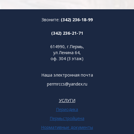
Звоните:
(342) 236-18-99
(342) 236-21-71
614990, г.Пермь,
ул Ленина 64,
оф. 304 (3 этаж)
Наша электронная почта
permrccs@yandex.ru
УСЛУГИ
Периодика
Пермьстройцена
Нормативные документы