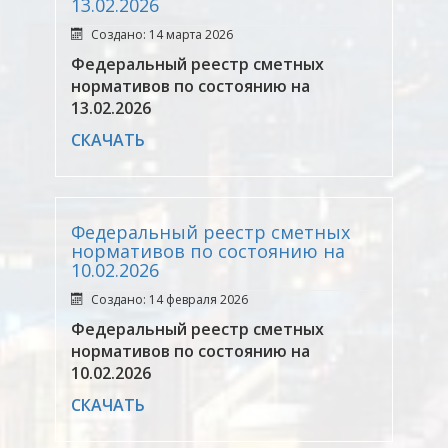
13.02.2026
Создано: 14 марта 2026
Федеральный реестр сметных
нормативов по состоянию на
13.02.2026
СКАЧАТЬ
Федеральный реестр сметных
нормативов по состоянию на
10.02.2026
Создано: 14 февраля 2026
Федеральный реестр сметных
нормативов по состоянию на
10.02.2026
СКАЧАТЬ