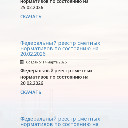
нормативов по состоянию на
25.02.2026
СКАЧАТЬ
Федеральный реестр сметных
нормативов по состоянию на
20.02.2026
Создано: 14 марта 2026
Федеральный реестр сметных
нормативов по состоянию на
20.02.2026
СКАЧАТЬ
Федеральный реестр сметных
нормативов по состоянию на